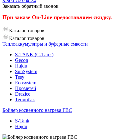
8-800
700-64-24
Заказать обратный звонок
При заказе On-Line предоставляем скидку.
Каталог
товаров
Каталог
товаров
Теплоаккумулятры и буферные емкости
S-TANK (С-Танк)
Gecon
Hajdu
SunSystem
Tesy
Ecosystem
Прометей
Drazice
Теплобак
Бойлер косвенного нагрева ГВС
S-Tank
Hajdu