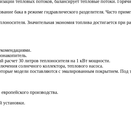
зации тепловых потоков, балансирует тепловые потоки. Горячий
ьзование бака в режиме гидравлического разделителя. Часто пр
еплоносителя. Значительная экономия топлива достигается при 
рекомендациями.
лонакопитель.
й расчет 30 литров теплоносителя на 1 кВт мощности.
лючения солнечного коллектора, теплового насоса.
екоторые модели поставляются с эмалированным покрытием. Под
 европейского производства.
й установки.