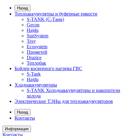
Назад
Теплоаккумулятры и буферные емкости
S-TANK (С-Танк)
Gecon
Hajdu
SunSystem
Tesy
Ecosystem
Прометей
Drazice
Теплобак
Бойлер косвенного нагрева ГВС
S-Tank
Hajdu
Хладоаккумуляторы
S-TANK Холодоаккумуляторы и накопители
холода
Электрические ТЭНы для теплоаккумуляторов
Назад
Контакты
Информация
Контакты