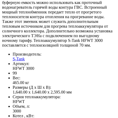
буферную емкость можно использовать как проточный
водонагреватель горячей воды контура ГВС. Встроенный
мощный теплообменник передает тепло от прогретого
теплоносителя контура отопления на прогревание воды.
Также этот змеевик может служить дополнительным
тепловым источником для прогрева теплоаккумулятора от
солнечного коллектора. Дополнительно возможна установка
электрического ТЭНа с подключением по выгодному
ночному тарифу. Теплоаккумулятор S-Tank HFWT 3000
поставляется с теплоизоляцией толщиной 70 мм.
Производитель:
S-Tank
Артикул:
HFWT 3000
99
Вес:
465.00
кг
Размеры (Д x Ш x В):
1,640.00 x 1,640.00 x 2,595.00 мм
Серия теплоаккумулятора:
HFWT
Объем, л:
3000
Котел , кВт: