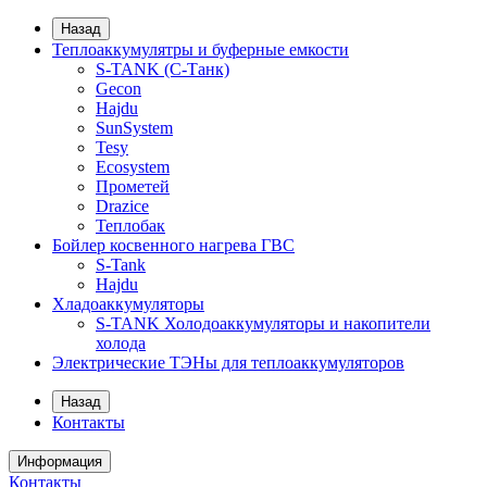
Назад
Теплоаккумулятры и буферные емкости
S-TANK (С-Танк)
Gecon
Hajdu
SunSystem
Tesy
Ecosystem
Прометей
Drazice
Теплобак
Бойлер косвенного нагрева ГВС
S-Tank
Hajdu
Хладоаккумуляторы
S-TANK Холодоаккумуляторы и накопители
холода
Электрические ТЭНы для теплоаккумуляторов
Назад
Контакты
Информация
Контакты