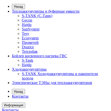
Назад
Теплоаккумулятры и буферные емкости
S-TANK (С-Танк)
Gecon
Hajdu
SunSystem
Tesy
Ecosystem
Прометей
Drazice
Теплобак
Бойлер косвенного нагрева ГВС
S-Tank
Hajdu
Хладоаккумуляторы
S-TANK Холодоаккумуляторы и накопители
холода
Электрические ТЭНы для теплоаккумуляторов
Назад
Контакты
Информация
Контакты