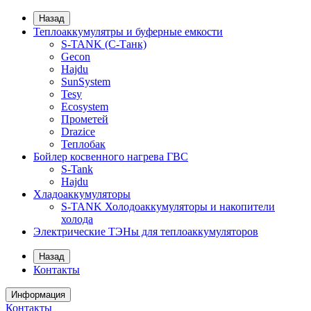
Назад
Теплоаккумулятры и буферные емкости
S-TANK (С-Танк)
Gecon
Hajdu
SunSystem
Tesy
Ecosystem
Прометей
Drazice
Теплобак
Бойлер косвенного нагрева ГВС
S-Tank
Hajdu
Хладоаккумуляторы
S-TANK Холодоаккумуляторы и накопители
холода
Электрические ТЭНы для теплоаккумуляторов
Назад
Контакты
Информация
Контакты