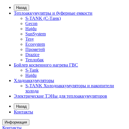
Назад
Теплоаккумулятры и буферные емкости
S-TANK (С-Танк)
Gecon
Hajdu
SunSystem
Tesy
Ecosystem
Прометей
Drazice
Теплобак
Бойлер косвенного нагрева ГВС
S-Tank
Hajdu
Хладоаккумуляторы
S-TANK Холодоаккумуляторы и накопители
холода
Электрические ТЭНы для теплоаккумуляторов
Назад
Контакты
Информация
Контакты