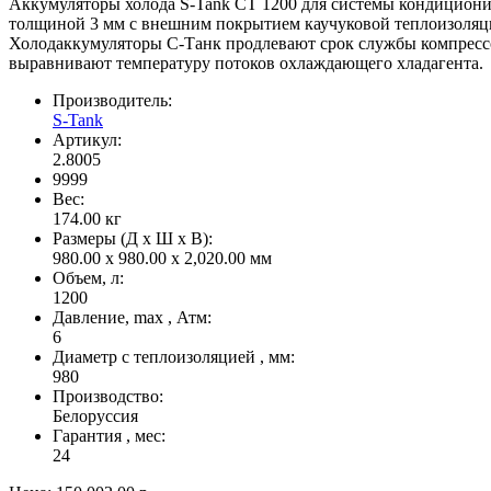
Аккумуляторы холода S-Tank CT 1200 для системы кондиционир
толщиной 3 мм с внешним покрытием каучуковой теплоизоляцие
Холодаккумуляторы С-Танк продлевают срок службы компресс
выравнивают температуру потоков охлаждающего хладагента.
Производитель:
S-Tank
Артикул:
2.8005
9999
Вес:
174.00
кг
Размеры (Д x Ш x В):
980.00 x 980.00 x 2,020.00 мм
Объем, л:
1200
Давление, max , Атм:
6
Диаметр с теплоизоляцией , мм:
980
Производство:
Белоруссия
Гарантия , мес:
24