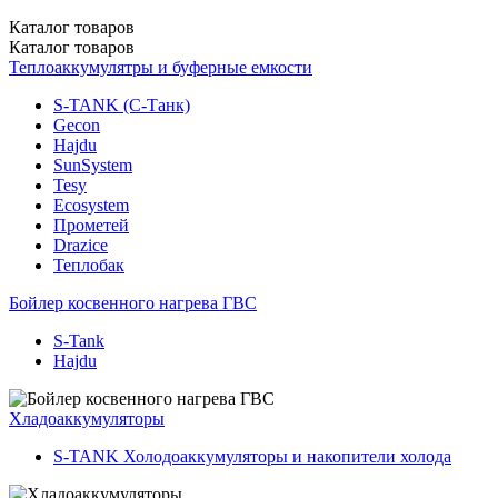
Каталог
товаров
Каталог
товаров
Теплоаккумулятры и буферные емкости
S-TANK (С-Танк)
Gecon
Hajdu
SunSystem
Tesy
Ecosystem
Прометей
Drazice
Теплобак
Бойлер косвенного нагрева ГВС
S-Tank
Hajdu
Хладоаккумуляторы
S-TANK Холодоаккумуляторы и накопители холода