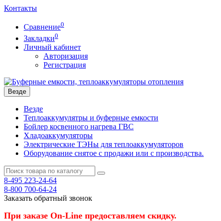
Контакты
0
Сравнение
0
Закладки
Личный кабинет
Авторизация
Регистрация
Везде
Везде
Теплоаккумулятры и буферные емкости
Бойлер косвенного нагрева ГВС
Хладоаккумуляторы
Электрические ТЭНы для теплоаккумуляторов
Оборудование снятое с продажи или с производства.
8-495
223-24-64
8-800
700-64-24
Заказать обратный звонок
При заказе On-Line предоставляем скидку.