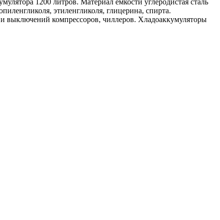
мулятора 1200 литров. Материал емкости углеродистая сталь
пиленгликоля, этиленгликоля, глицерина, спирта.
 и выключений компрессоров, чиллеров. Хладоаккумуляторы