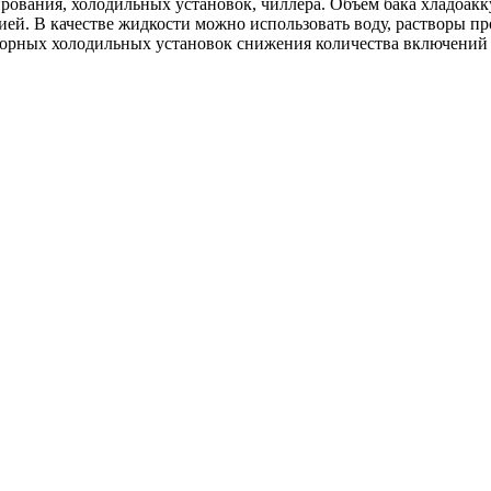
ования, холодильных установок, чиллера. Объем бака хладоакку
й. В качестве жидкости можно использовать воду, растворы про
орных холодильных установок снижения количества включений