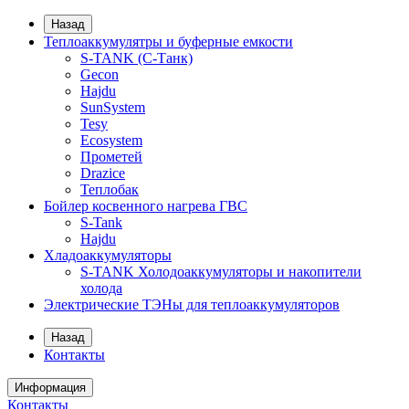
Назад
Теплоаккумулятры и буферные емкости
S-TANK (С-Танк)
Gecon
Hajdu
SunSystem
Tesy
Ecosystem
Прометей
Drazice
Теплобак
Бойлер косвенного нагрева ГВС
S-Tank
Hajdu
Хладоаккумуляторы
S-TANK Холодоаккумуляторы и накопители
холода
Электрические ТЭНы для теплоаккумуляторов
Назад
Контакты
Информация
Контакты