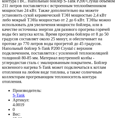
контура ГВС. Напольный бойлер S-Tank P200 Crystal объемом
211 литров поставляется с встроенным теплообменником
мощностью 24 кВт. Также дополнительно вы можете
установить сухой керамический ТЭН мощностью 2,4 кВт
либо мокрый ТЭНа мощностью от 2 до 6 кВт. ТЭНы можно
использовать для увеличения мощности бойлера, или в
качестве источника энергии для разового прогрева горячей
воды без запуска котла. Время прогрева бойлера от 8 до 50
градусов составляет около 25 минут, и обеспечивает на
протоке до 770 литров воды прогретой до 45 градусов.
Напольный бойлер S-Tank P200 Crystal с верхним
подключением, поставляется с усиленной теплоизоляцией
толщиной 80-85 мм. Материал внутренней колбы -
углеродистая сталь с эмалированным покрытием.. Бойлер
косвенного нагрева S-Tank может подключаться к котлам
отопления на любом виде топлива, а также солнечным
коллекторам прогревающим теплоноситель контура
отопления.
Производитель:
S-Tank
Артикул:
4.0019
0
Вес: