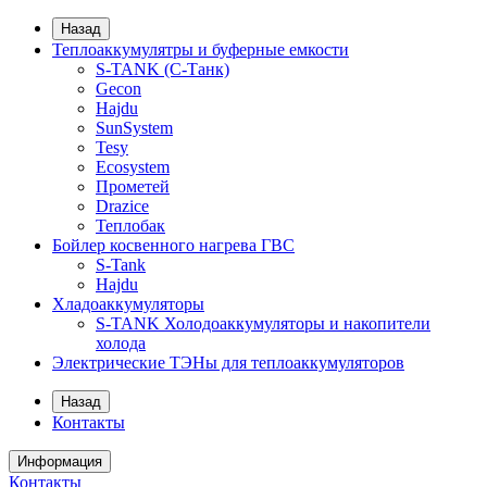
Назад
Теплоаккумулятры и буферные емкости
S-TANK (С-Танк)
Gecon
Hajdu
SunSystem
Tesy
Ecosystem
Прометей
Drazice
Теплобак
Бойлер косвенного нагрева ГВС
S-Tank
Hajdu
Хладоаккумуляторы
S-TANK Холодоаккумуляторы и накопители
холода
Электрические ТЭНы для теплоаккумуляторов
Назад
Контакты
Информация
Контакты